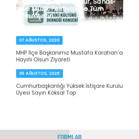
Dinar Marsyas Kültür, Sanat
ve Müzik Festivali´ne Tüm
Hemşehri
07 AĞUSTOS, 2026
MHP İlçe Başkanımız Mustafa Karahan´a
Hayırlı Olsun Ziyareti
05 AĞUSTOS, 2026
Cumhurbaşkanlığı Yüksek İstişare Kurulu
Üyesi Sayın Köksal Top
FORMLAR