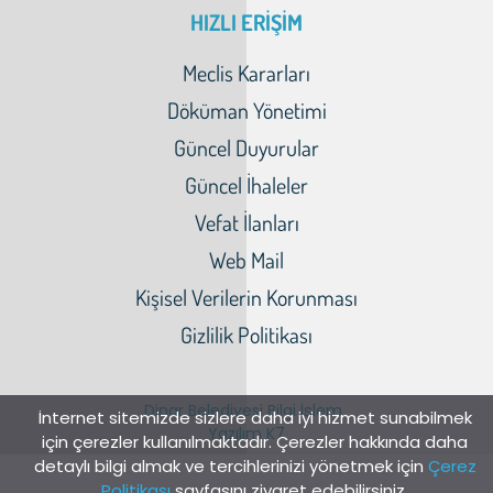
HIZLI ERİŞİM
Meclis Kararları
Döküman Yönetimi
Güncel Duyurular
Güncel İhaleler
Vefat İlanları
Web Mail
Kişisel Verilerin Korunması
Gizlilik Politikası
Dinar Belediyesi Bilgi İşlem
İnternet sitemizde sizlere daha iyi hizmet sunabilmek
Yazılım K7
için çerezler kullanılmaktadır. Çerezler hakkında daha
detaylı bilgi almak ve tercihlerinizi yönetmek için
Çerez
Politikası
sayfasını ziyaret edebilirsiniz.