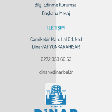
Bilgi Edinme Kurumsal
Başkana Mesaj
İLETİŞİM
Camikebir Mah. Hal Cd. No:1
Dinar/AFYONKARAHİSAR
0272 353 60 53
dinar@dinar.bel.tr