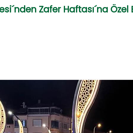
si´nden Zafer Haftası´na Özel E