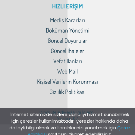
HIZLI ERİŞİM
Meclis Kararları
Döküman Yönetimi
Güncel Duyurular
Güncel İhaleler
Vefat İlanları
Web Mail
Kişisel Verilerin Korunması
Gizlilik Politikası
Dinar Belediyesi Bilgi İşlem
İnternet sitemizde sizlere daha iyi hizmet sunabilmek
Yazılım K7
için çerezler kullanılmaktadır. Çerezler hakkında daha
detaylı bilgi almak ve tercihlerinizi yönetmek için
Çerez
Politikası
sayfasını ziyaret edebilirsiniz.